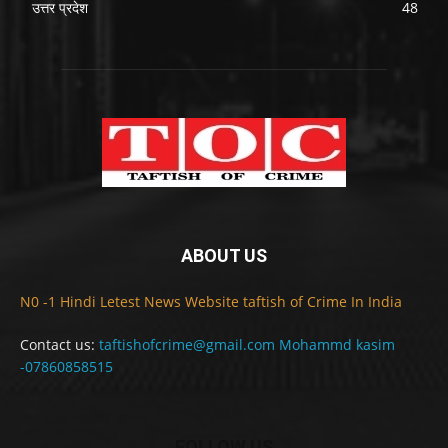
उत्तर प्रदेश
48
ABOUT US
N0 -1 Hindi Letest News Website taftish of Crime In India
Contact us:
taftishofcrime@gmail.com Mohammd kasim
-07860858515
FOLLOW US