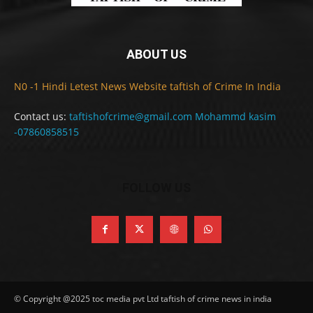
ABOUT US
N0 -1 Hindi Letest News Website taftish of Crime In India
Contact us:
taftishofcrime@gmail.com Mohammd kasim
-07860858515
FOLLOW US
© Copyright @2025 toc media pvt Ltd taftish of crime news in india