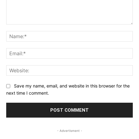
Comment:
Na
Ema
Web
Save my name, email, and website in this browser for the
next time I comment.
- Advertisment -