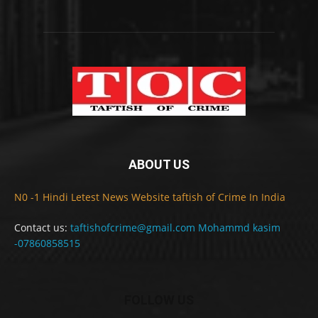
ABOUT US
N0 -1 Hindi Letest News Website taftish of Crime In India
Contact us:
taftishofcrime@gmail.com Mohammd kasim
-07860858515
FOLLOW US