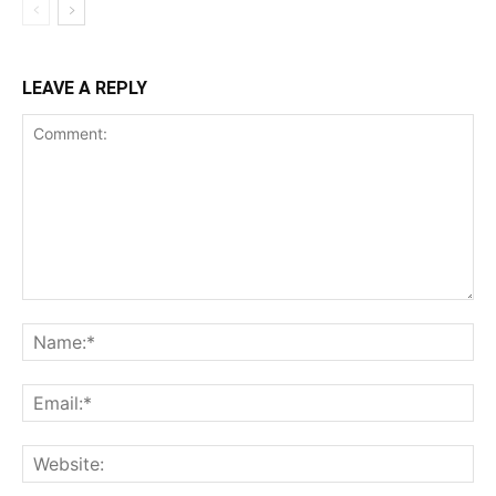
LEAVE A REPLY
Comment:
Na
Ema
Web