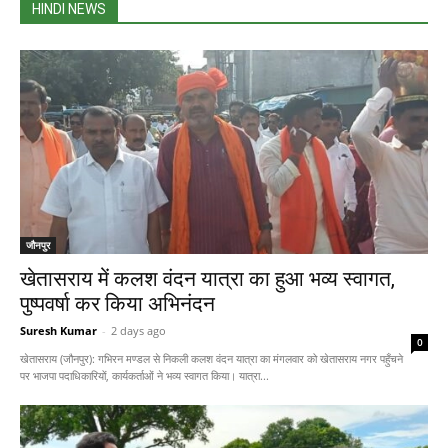
HINDI NEWS
जौनपुर
खेतासराय में कलश वंदन यात्रा का हुआ भव्य स्वागत,
पुष्पवर्षा कर किया अभिनंदन
Suresh Kumar
-
2 days ago
0
खेतासराय (जौनपुर): गभिरन मण्डल से निकली कलश वंदन यात्रा का मंगलवार को खेतासराय नगर पहुँचने
पर भाजपा पदाधिकारियों, कार्यकर्ताओं ने भव्य स्वागत किया। यात्रा...