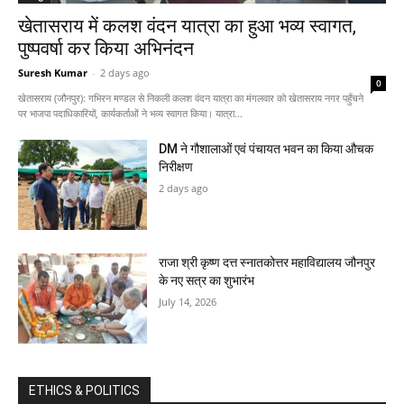
खेतासराय में कलश वंदन यात्रा का हुआ भव्य स्वागत,
पुष्पवर्षा कर किया अभिनंदन
Suresh Kumar
-
2 days ago
0
खेतासराय (जौनपुर): गभिरन मण्डल से निकली कलश वंदन यात्रा का मंगलवार को खेतासराय नगर पहुँचने
पर भाजपा पदाधिकारियों, कार्यकर्ताओं ने भव्य स्वागत किया। यात्रा...
DM ने गौशालाओं एवं पंचायत भवन का किया औचक
निरीक्षण
2 days ago
राजा श्री कृष्ण दत्त स्नातकोत्तर महाविद्यालय जौनपुर
के नए सत्र का शुभारंभ
July 14, 2026
ETHICS & POLITICS