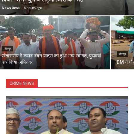
News Desk
-
8 hours ago
जौनपुर
जौनपुर
खेतासराय में कलश वंदन यात्रा का हुआ भव्य स्वागत, पुष्पवर्षा
कर किया अभिनंदन
DM ने गौ
CRIME NEWS