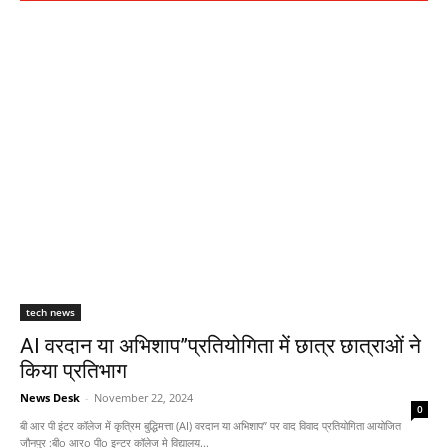
tech news
AI वरदान या अभिशाप”प्रतियोगिता में छात्र छात्राओं ने
किया प्रतिभाग
News Desk
-
November 22, 2024
0
बी आर पी इंटर कॉलेज में कृत्रिम बुद्धिमत्ता (AI) वरदान या अभिशाप” पर वाद विवाद प्रतियोगिता आयोजित
जौनपुर :बीo आरo पीo इन्टर कॉलेज मे विद्यालय...