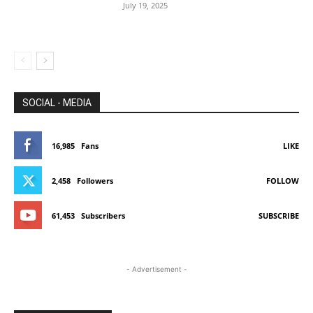
July 19, 2025
SOCIAL - MEDIA
16,985
Fans
LIKE
2,458
Followers
FOLLOW
61,453
Subscribers
SUBSCRIBE
- Advertisement -