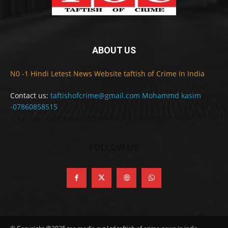
ABOUT US
N0 -1 Hindi Letest News Website taftish of Crime In India
Contact us:
taftishofcrime@gmail.com Mohammd kasim
-07860858515
FOLLOW US