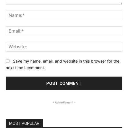
Comment:
Na
Ema
Web
Save my name, email, and website in this browser for the
next time I comment.
- Advertisment -
MOST POPULAR