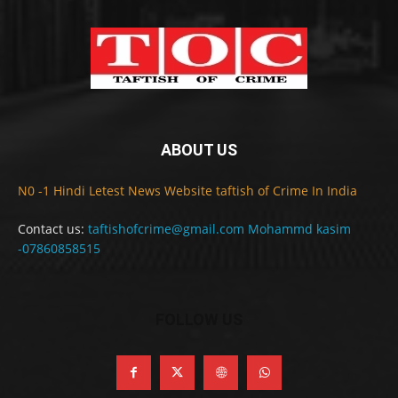
ABOUT US
N0 -1 Hindi Letest News Website taftish of Crime In India
Contact us:
taftishofcrime@gmail.com Mohammd kasim
-07860858515
FOLLOW US