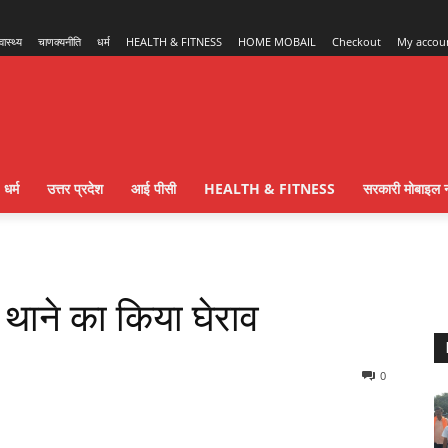
्वास्थ्य
चाणक्यनीति
धर्म
HEALTH & FITNESS
HOME MOBAIL
Checkout
My accou
धर्म
उत्तर प्रदेश
आई पीसी
HEALTH & FITNESS
सरकारी मोबाइल न
थाने का किया घेराव
0