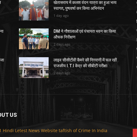
े
खेतासराय में कलश वंदन यात्रा का हुआ भव्य
स्वागत, पुष्पवर्षा कर किया अभिनंदन
1 day ago
चना
DM ने गौशालाओं एवं पंचायत भवन का किया
औचक निरीक्षण
2 days ago
ेजा
लाइव सीसीटीवी कैमरे की निगरानी में चल रही
राजकीय I.T.I केंद्र की सीबीटी परीक्षा
2 days ago
OUT US
F
1 Hindi Letest News Website taftish of Crime In India