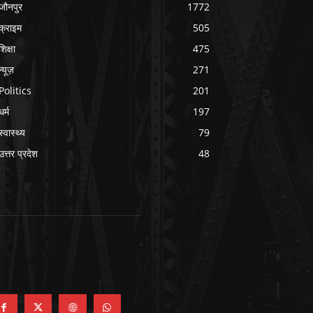
जौनपुर
1772
क्राइम
505
शिक्षा
475
न्यूज़
271
Politics
201
धर्म
197
स्वास्थ्य
79
उत्तर प्रदेश
48
OLLOW US