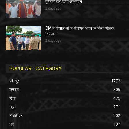
पुष्पवर्षा कर किया अभिनंदन
2 days ago
DM ने गौशालाओं एवं पंचायत भवन का किया औचक
निरीक्षण
2 days ago
POPULAR - CATEGORY
जौनपुर
1772
क्राइम
505
शिक्षा
475
न्यूज़
271
Politics
202
धर्म
197