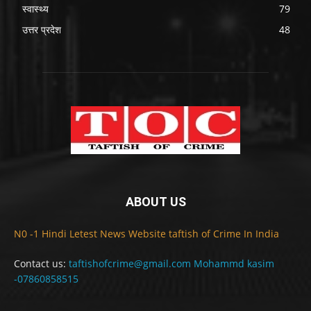
स्वास्थ्य
79
उत्तर प्रदेश
48
ABOUT US
N0 -1 Hindi Letest News Website taftish of Crime In India
Contact us:
taftishofcrime@gmail.com Mohammd kasim
-07860858515