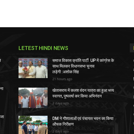
LETEST HINDI NEWS
े
समाज विकास क्रांति पार्टी UP में कांग्रेस के
साथ मिलकर विधानसभा चुनाव
लड़ेगी :अशोक सिंह
21 hours ago
चना
खेतासराय में कलश वंदन यात्रा का हुआ भव्य
स्वागत, पुष्पवर्षा कर किया अभिनंदन
2 days ago
ेजा
DM ने गौशालाओं एवं पंचायत भवन का किया
औचक निरीक्षण
2 days ago