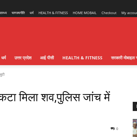
्वास्थ्य
चाणक्यनीति
धर्म
HEALTH & FITNESS
HOME MOBAIL
Checkout
My accou
धर्म
उत्तर प्रदेश
आई पीसी
HEALTH & FITNESS
सरकारी मोबाइल न
जुटी
 कटा मिला शव,पुलिस जांच में
0