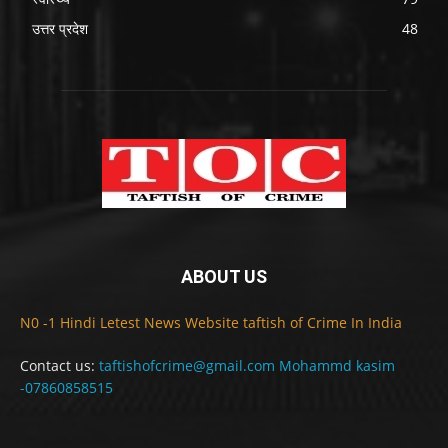
उत्तर प्रदेश
48
ABOUT US
N0 -1 Hindi Letest News Website taftish of Crime In India
Contact us:
taftishofcrime@gmail.com Mohammd kasim
-07860858515