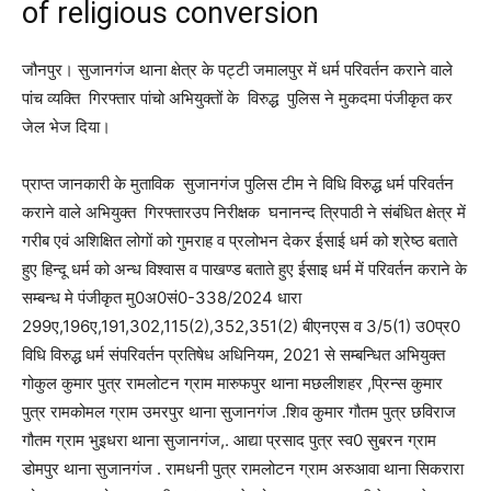
of religious conversion
जौनपुर। सुजानगंज थाना क्षेत्र के पट्टी जमालपुर में धर्म परिवर्तन कराने वाले
पांच व्यक्ति गिरफ्तार पांचो अभियुक्तों के विरुद्ध पुलिस ने मुकदमा पंजीकृत कर
जेल भेज दिया।
प्राप्त जानकारी के मुताविक सुजानगंज पुलिस टीम ने विधि विरुद्ध धर्म परिवर्तन
कराने वाले अभियुक्त गिरफ्तारउप निरीक्षक घनानन्द त्रिपाठी ने संबंधित क्षेत्र में
गरीब एवं अशिक्षित लोगों को गुमराह व प्रलोभन देकर ईसाई धर्म को श्रेष्ठ बताते
हुए हिन्दू धर्म को अन्ध विश्वास व पाखण्ड बताते हुए ईसाइ धर्म में परिवर्तन कराने के
सम्बन्ध मे पंजीकृत मु0अ0सं0-338/2024 धारा
299ए,196ए,191,302,115(2),352,351(2) बीएनएस व 3/5(1) उ0प्र0
विधि विरुद्ध धर्म संपरिवर्तन प्रतिषेध अधिनियम, 2021 से सम्बन्धित अभियुक्त
गोकुल कुमार पुत्र रामलोटन ग्राम मारुफपुर थाना मछलीशहर ,प्रिन्स कुमार
पुत्र रामकोमल ग्राम उमरपुर थाना सुजानगंज .शिव कुमार गौतम पुत्र छविराज
गौतम ग्राम भुइधरा थाना सुजानगंज,. आद्या प्रसाद पुत्र स्व0 सुबरन ग्राम
डोमपुर थाना सुजानगंज . रामधनी पुत्र रामलोटन ग्राम अरुआवा थाना सिकरारा