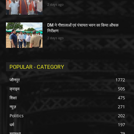
2 days ago
DM ने गौशालाओं एवं पंचायत भवन का किया औचक
निरीक्षण
2 days ago
POPULAR - CATEGORY
जौनपुर
1772
क्राइम
505
शिक्षा
475
न्यूज़
271
Politics
202
धर्म
197
स्वास्थ्य
79