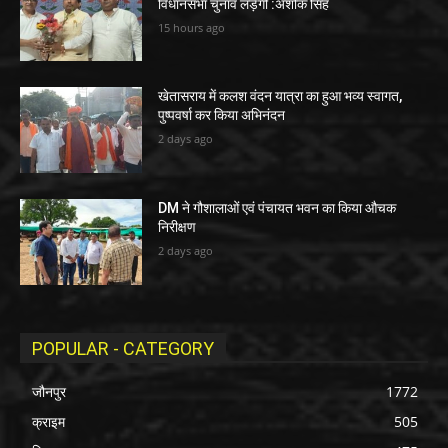
विधानसभा चुनाव लड़ेगी :अशोक सिंह
15 hours ago
खेतासराय में कलश वंदन यात्रा का हुआ भव्य स्वागत,
पुष्पवर्षा कर किया अभिनंदन
2 days ago
DM ने गौशालाओं एवं पंचायत भवन का किया औचक
निरीक्षण
2 days ago
POPULAR - CATEGORY
जौनपुर
1772
क्राइम
505