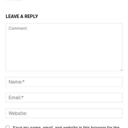
LEAVE A REPLY
Comment:
Na
Ema
Web
Save my name, email, and website in this browser for the