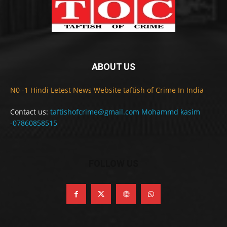
ABOUT US
N0 -1 Hindi Letest News Website taftish of Crime In India
Contact us:
taftishofcrime@gmail.com Mohammd kasim
-07860858515
FOLLOW US