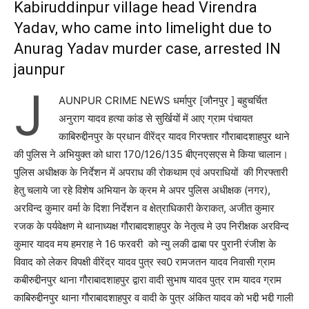
Kabiruddinpur village head Virendra
Yadav, who came into limelight due to
Anurag Yadav murder case, arrested IN
jaunpur
J
AUNPUR CRIME NEWS धर्मापुर [जौनपुर ] बहुचर्चित
अनुराग यादव हत्या कांड से सुर्खियों में आए ग्राम पंचायत
काबिरुद्दीनपुर के प्रधान वीरेंद्र यादव गिरफ्तार गौराबादशाहपुर थाने
की पुलिस ने अभियुक्त को धारा 170/126/135 बीएनएसएस मे किया चालान।
पुलिस अधीक्षक के निर्देशन में अपराध की रोकथाम एवं अपराधियों की गिरफ्तारी
हेतु चलाये जा रहे विशेष अभियान के क्रम मे अपर पुलिस अधीक्षक (नगर),
अरविन्द कुमार वर्मा के दिशा निर्देशन व क्षेत्राधिकारी केराकत, अजीत कुमार
रजक के पर्यवेक्षण मे थानाध्यक्ष गौराबादशाहपुर के नेतृत्व मे उप निरीक्षक अरविन्द
कुमार यादव मय हमराह ने 16 फरवरी को न्यु लकी ढाबा पर पुरानी रंजीश के
विवाद को लेकर विपक्षी वीरेंद्र यादव पुत्र स्व0 रामजतन यादव निवासी ग्राम
कबीरुद्दीनपुर थाना गौराबादशाहपुर द्वारा वादी सुभाष यादव पुत्र राम यादव ग्राम
काबिरुद्दीनपुर थाना गौराबादशाहपुर व वादी के पुत्र अंकित यादव को भद्दी भद्दी गाली