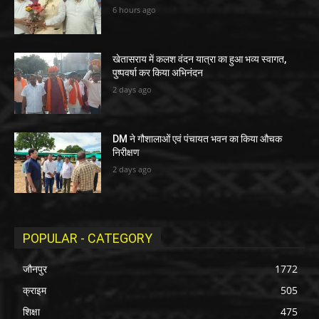
6 hours ago
खेतासराय में कलश वंदन यात्रा का हुआ भव्य स्वागत,
पुष्पवर्षा कर किया अभिनंदन
2 days ago
DM ने गौशालाओं एवं पंचायत भवन का किया औचक
निरीक्षण
2 days ago
POPULAR - CATEGORY
जौनपुर
1772
क्राइम
505
शिक्षा
475