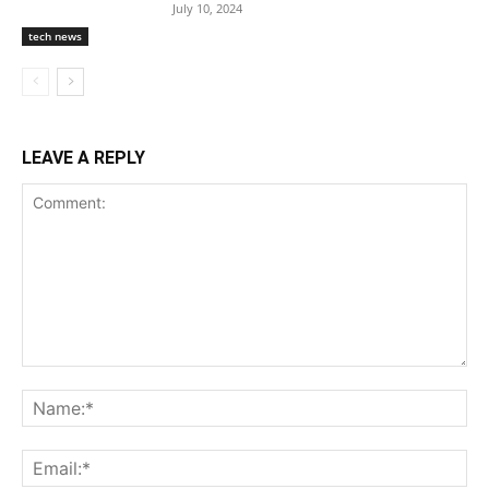
July 10, 2024
tech news
LEAVE A REPLY
Comment:
Na
Ema