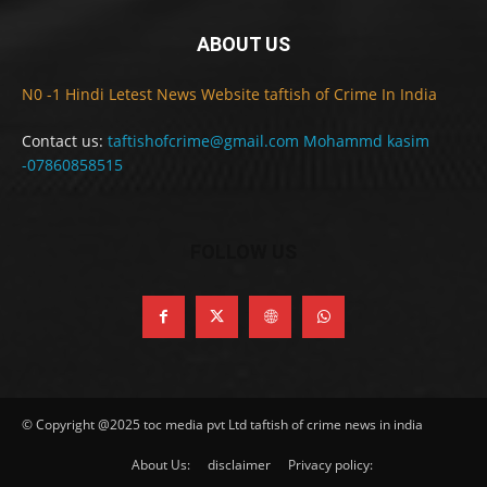
ABOUT US
N0 -1 Hindi Letest News Website taftish of Crime In India
Contact us:
taftishofcrime@gmail.com Mohammd kasim
-07860858515
FOLLOW US
© Copyright @2025 toc media pvt Ltd taftish of crime news in india
About Us:
disclaimer
Privacy policy: