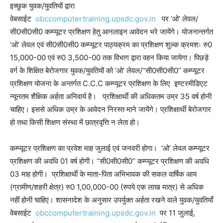
इच्छुक युवक/युवतियों द्वारा
वेबसाईट
obccomputertraining.upsdc.gov.in
पर ‘ओ’ लेवल/
सी0सी0सी0 कम्प्यूटर प्रशिक्षण हेतु आनलाइन आवेदन भरे जायेंगे। योजनान्तर्गत
‘ओ’ लेवल एवं सी0सी0सी0 कम्प्यूटर पाठ्यक्रम का प्रशिक्षण शुल्क क्रमशः रु0
15,000-00 एवं रु0 3,500-00 तक विभाग द्वारा वहन किया जायेगा। पिछड़े
वर्ग के शिक्षित बेरोजगार युवक/युवतियों को ‘ओ’ लेवल/‘‘सी0सी0सी0’’ कम्प्यूटर
प्रशिक्षण योजना के अन्तर्गत C.C.C कम्प्यूटर प्रशिक्षण के लिए इण्टरमीडिएट
न्यूनतम शैक्षिक अर्हता अनिवार्य है। प्रशिक्षार्थी की अधिकतम उम्र 35 वर्ष होनी
चाहिए। इससे अधिक उम्र के आवेदन निरस्त माने जायेंगे। प्रशिक्षार्थी बेरोजगार
हो तथा किसी शिक्षण संस्था में छात्रवृत्ति न लेता हो।
कम्प्यूटर प्रशिक्षण का प्रवेश माह जुलाई एवं जनवरी होगा। ‘ओ’ लेवल कम्प्यूटर
प्रशिक्षण की अवधि 01 वर्ष होगी। ‘‘सी0सी0सी0’’ कम्प्यूटर प्रशिक्षण की अवधि
03 माह होगी। प्रशिक्षार्थी के माता-पिता अभिभावक की सकल वार्षिक आय
(ग्रामीण/शहरी क्षेत्र) रु0 1,00,000-00 (रुपये एक लाख मात्र) से अधिक
नहीं होनी चाहिए। शासनादेश के अनुसार उपर्युक्त अर्हता रखने वाले युवक/युवतियाँ
वेबसाईट
obccomputertraining.upsdc.gov.in
पर 11 जुलाई,