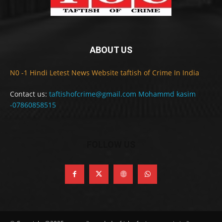
ABOUT US
N0 -1 Hindi Letest News Website taftish of Crime In India
Contact us:
taftishofcrime@gmail.com Mohammd kasim
-07860858515
FOLLOW US