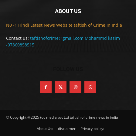
ABOUT US
N0 -1 Hindi Letest News Website taftish of Crime In India
Contact us:
taftishofcrime@gmail.com Mohammd kasim
-07860858515
FOLLOW US
© Copyright @2025 toc media pvt Ltd taftish of crime news in india
About Us:
disclaimer
Privacy policy: