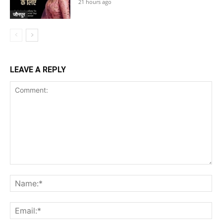
21 hours ago
जौनपुर
LEAVE A REPLY
Comment:
Na
Ema