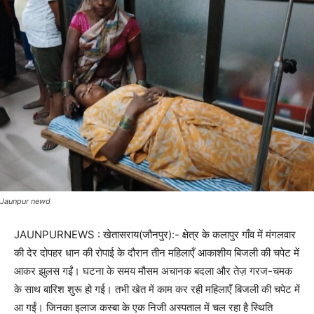
Jaunpur newd
JAUNPURNEWS : खेतासराय(जौनपुर):- क्षेत्र के कलापुर गाँव में मंगलवार
की देर दोपहर धान की रोपाई के दौरान तीन महिलाएँ आकाशीय बिजली की चपेट में
आकर झुलस गईं। घटना के समय मौसम अचानक बदला और तेज़ गरज-चमक
के साथ बारिश शुरू हो गई। तभी खेत में काम कर रही महिलाएँ बिजली की चपेट में
आ गईं। जिनका इलाज कस्बा के एक निजी अस्पताल में चल रहा है स्थिति