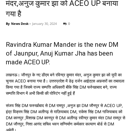
मंदर,अनुज कुमार झा को ACEO UP बनाया
गया है
By
News Desk
-
January 30, 2024
0
Ravindra Kumar Mander is the new DM
of Jaunpur, Anuj Kumar Jha has been
made ACEO UP.
लखनऊ। जौनपुर के नए डीएम बने रविन्द्र कुमार मंदर, अनुज कुमार झा को यूपी का
चुनाव ACEO बनाया गया है। उत्तरप्रदेश में डेढ़ दर्जन आईएएस अफ़सरों का तबादला
किया गया है जिसमे राज्य सम्पत्ति अधिकारी बीके सिंह DM फर्रुखाबाद बने, राज्य
सम्पत्ति विभाग में अभी किसी की पोस्टिंग नहीं हुई हैं
संजय सिंह DM फरुर्खाबाद से DM रामपुर ,अनुज झा DM जौनपुर से ACEO UP,
इंद्र विक्रम सिंह DM अलीगढ़ से ग़ाज़ियाबाद DM, राकेश सिंह DM गाजियाबाद को
DM कानपुर ,विशाख DM कानपुर से DM अलीगढ़ रवीन्द्र कुमार मंदर DM रामपुर से
DM जौनपुर, निशा आनंद सचिव भवन सन्निर्माण कर्मकार कल्याण बोर्ड से DM
अमेठी।