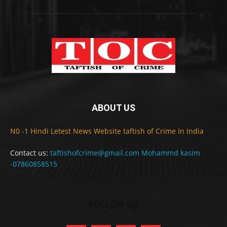
ABOUT US
N0 -1 Hindi Letest News Website taftish of Crime In India
Contact us:
taftishofcrime@gmail.com Mohammd kasim
-07860858515
FOLLOW US