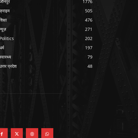
जौनपुर
1776
क्राइम
505
शिक्षा
476
न्यूज़
271
Politics
202
धर्म
197
स्वास्थ्य
79
उत्तर प्रदेश
48
OLLOW US