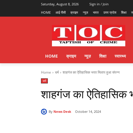
Saturday, August 8, 2026
Sign in / Join
HOME
आई पीसी
क्राइम
न्यूज़
भारत
उत्तर प्रदेश
शिक्षा
स
HOME
क्राइम
न्यूज़
शिक्षा
स्वास्थ्य
Home
धर्म
शाहगंज का ऐतिहासिक भरत मिलाप हुआ संपन्न
धर्म
शाहगंज का ऐतिहासिक भ
By
News Desk
October 14, 2024
Share