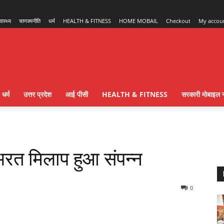
्वास्थ्य
चाणक्यनीति
धर्म
HEALTH & FITNESS
HOME MOBAIL
Checkout
My accou
धर्म
उत्तर प्रदेश
आई पीसी
HEALTH & FITNESS
सरकारी मोबाइल न
रत मिलाप हुआ संपन्न
0