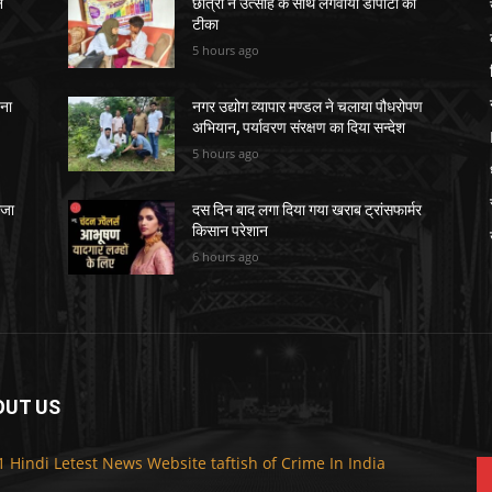
े
छात्रों ने उत्साह के साथ लगवाया डीपीटी का
टीका
5 hours ago
चना
नगर उद्योग व्यापार मण्डल ने चलाया पौधरोपण
अभियान, पर्यावरण संरक्षण का दिया सन्देश
5 hours ago
ेजा
दस दिन बाद लगा दिया गया खराब ट्रांसफार्मर
किसान परेशान
6 hours ago
OUT US
F
1 Hindi Letest News Website taftish of Crime In India