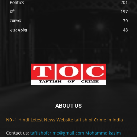
Politics
201
धर्म
197
स्वास्थ्य
79
उत्तर प्रदेश
48
ABOUT US
N0 -1 Hindi Letest News Website taftish of Crime In India
Contact us:
taftishofcrime@gmail.com Mohammd kasim