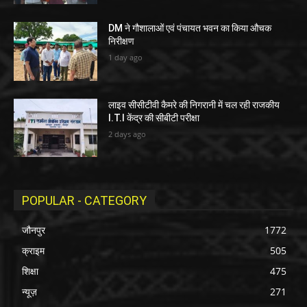
DM ने गौशालाओं एवं पंचायत भवन का किया औचक
निरीक्षण
1 day ago
लाइव सीसीटीवी कैमरे की निगरानी में चल रही राजकीय
I.T.I केंद्र की सीबीटी परीक्षा
2 days ago
POPULAR - CATEGORY
जौनपुर
1772
क्राइम
505
शिक्षा
475
न्यूज़
271