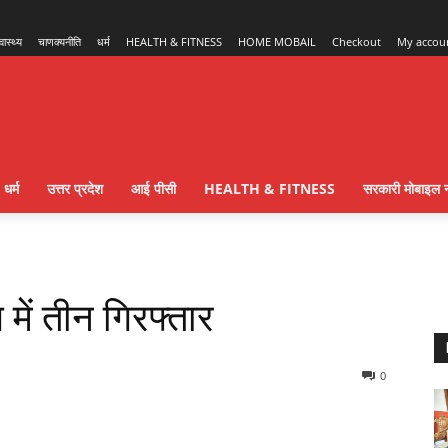
्वास्थ्य
चाणक्यनीति
धर्म
HEALTH & FITNESS
HOME MOBAIL
Checkout
My accou
धर्म
उत्तर प्रदेश
आई पीसी
HEALTH & FITNESS
सरकारी मोबाइल न
 में तीन गिरफ्तार
0