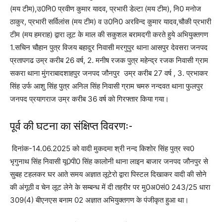
(मय टीम),उ0नि0 प्रवीण कुमार यादव, प्रभारी डेल्टा (मय टीम), नि0 मनोज
ठाकुर, प्रभारी सर्विलांस (मय टीम) व उ0नि0 अरविन्द कुमार यादव,चौकी प्रभारी
टीम (मय हमराह) द्वारा लूट के माल की सकुशल बरामदगी करते हुये अभियुक्तगण
1.सचिन चौहान पुत्र विजय बहादुर निवासी मरगुपुर थाना आसपुर देवसरा जनपद
प्रतापगढ उम्र करीब 26 वर्ष, 2. मनीष रजक पुत्र महेन्द्र रजक निवासी ग्राम
सकरा थाना मुंगराबादशाहपुर जनपद जौनपुर उम्र करीब 27 वर्ष , 3. प्रभाकर
सिंह उर्फ आशु सिंह पुत्र अनिल सिंह निवासी ग्राम चमरु नन्दवत थाना फुलपुर
जनपद प्रयागराज उम्र करीब 36 वर्ष को गिरफ्तार किया गया।
पूर्व की घटना का संक्षिप्त विवरणः-
दिनांक-14.06.2025 को वादी मुकदमा श्री नन्द किशोर सिंह पुत्र स्व0
भृगुनाथ सिंह निवासी यू0पी0 सिंह कालोनी थाना लाइन बाजार जनपद जौनपुर से
सुबह टहलकर घर आते समय अज्ञात लूटेरो द्वारा पिस्टल दिखाकर वादी की सोने
की अंगूठी व चेन लूट लेने के सम्बन्ध में दी तहरीर पर मु0अ0सं0 243/25 धारा
309(4) बीएनएस बनाम 02 अज्ञात अभियुक्तगण के पंजीकृत हुआ था।