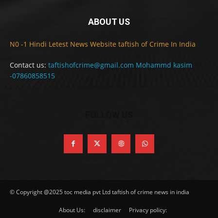
ABOUT US
N0 -1 Hindi Letest News Website taftish of Crime In India
Contact us:
taftishofcrime@gmail.com Mohammd kasim
-07860858515
FOLLOW US
© Copyright @2025 toc media pvt Ltd taftish of crime news in india
About Us:
disclaimer
Privacy policy: