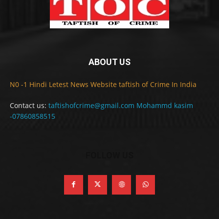
ABOUT US
N0 -1 Hindi Letest News Website taftish of Crime In India
Contact us:
taftishofcrime@gmail.com Mohammd kasim
-07860858515
FOLLOW US