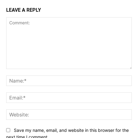
LEAVE A REPLY
Comment:
Na
Ema
Web
Save my name, email, and website in this browser for the
next time I comment.