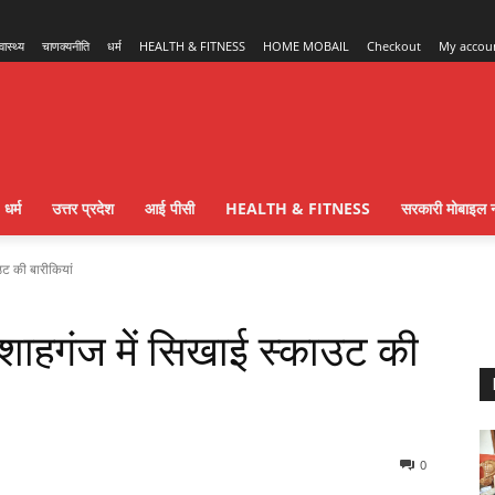
्वास्थ्य
चाणक्यनीति
धर्म
HEALTH & FITNESS
HOME MOBAIL
Checkout
My accou
धर्म
उत्तर प्रदेश
आई पीसी
HEALTH & FITNESS
सरकारी मोबाइल न
ाउट की बारीकियां
य शाहगंज में सिखाई स्काउट की
0