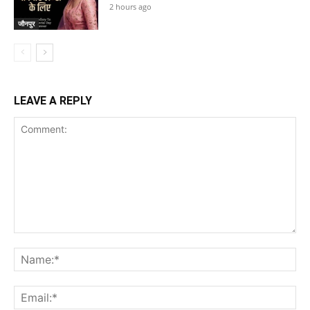
2 hours ago
जौनपुर
LEAVE A REPLY
Comment:
Na
Ema