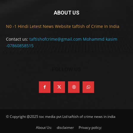
ABOUT US
N0 -1 Hindi Letest News Website taftish of Crime In India
Contact us:
taftishofcrime@gmail.com Mohammd kasim
-07860858515
FOLLOW US
© Copyright @2025 toc media pvt Ltd taftish of crime news in india
About Us:
disclaimer
Privacy policy: