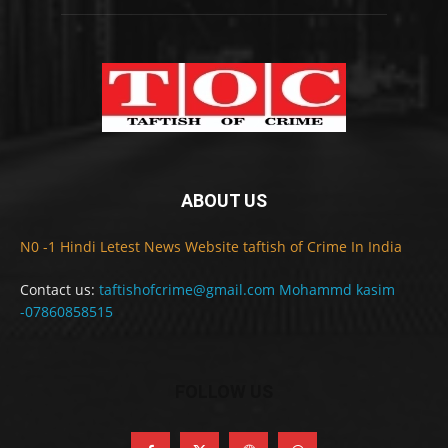
ABOUT US
N0 -1 Hindi Letest News Website taftish of Crime In India
Contact us:
taftishofcrime@gmail.com Mohammd kasim
-07860858515
FOLLOW US