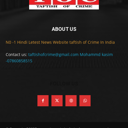
ABOUT US
N0 -1 Hindi Letest News Website taftish of Crime In India
Contact us:
taftishofcrime@gmail.com Mohammd kasim
-07860858515
FOLLOW US