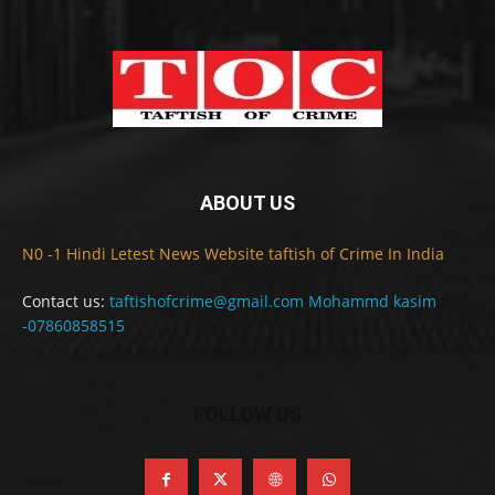
ABOUT US
N0 -1 Hindi Letest News Website taftish of Crime In India
Contact us:
taftishofcrime@gmail.com Mohammd kasim
-07860858515
FOLLOW US