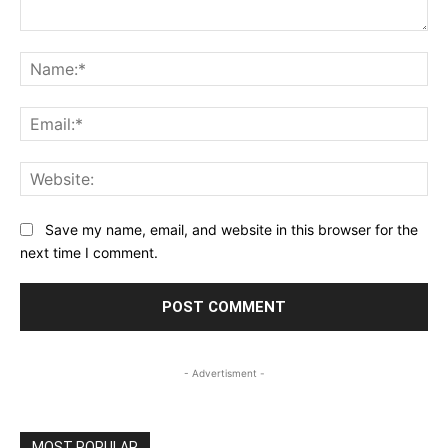
Comment:
Na
Ema
Web
Save my name, email, and website in this browser for the
next time I comment.
- Advertisment -
MOST POPULAR