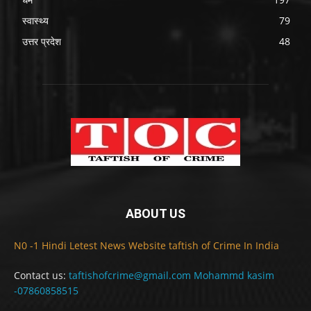
स्वास्थ्य
79
उत्तर प्रदेश
48
ABOUT US
N0 -1 Hindi Letest News Website taftish of Crime In India
Contact us:
taftishofcrime@gmail.com Mohammd kasim
-07860858515