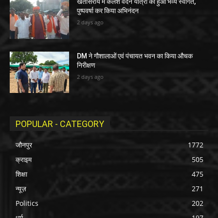
खेतासराय में कलश वंदन यात्रा का हुआ भव्य स्वागत,
पुष्पवर्षा कर किया अभिनंदन
2 days ago
DM ने गौशालाओं एवं पंचायत भवन का किया औचक
निरीक्षण
2 days ago
POPULAR - CATEGORY
जौनपुर
1772
क्राइम
505
शिक्षा
475
न्यूज़
271
Politics
202
धर्म
197