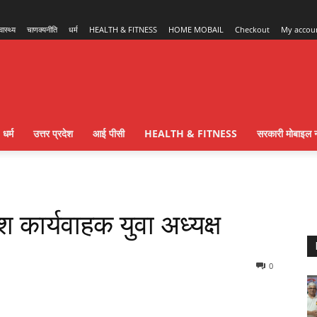
्वास्थ्य
चाणक्यनीति
धर्म
HEALTH & FITNESS
HOME MOBAIL
Checkout
My accou
धर्म
उत्तर प्रदेश
आई पीसी
HEALTH & FITNESS
सरकारी मोबाइल न
ेश कार्यवाहक युवा अध्यक्ष
0