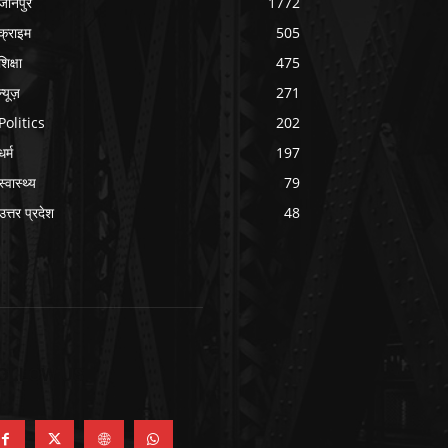
जौनपुर
1772
क्राइम
505
शिक्षा
475
न्यूज़
271
Politics
202
धर्म
197
स्वास्थ्य
79
उत्तर प्रदेश
48
OLLOW US