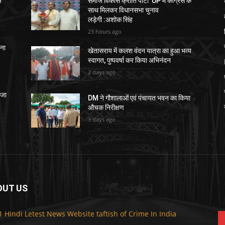
े
समाज विकास क्रांति पार्टी UP में कांग्रेस के
साथ मिलकर विधानसभा चुनाव
लड़ेगी :अशोक सिंह
23 hours ago
चना
खेतासराय में कलश वंदन यात्रा का हुआ भव्य
स्वागत, पुष्पवर्षा कर किया अभिनंदन
2 days ago
ेजा
DM ने गौशालाओं एवं पंचायत भवन का किया
औचक निरीक्षण
3 days ago
OUT US
F
1 Hindi Letest News Website taftish of Crime In India