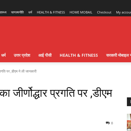
्वास्थ्य
चाणक्यनीति
धर्म
HEALTH & FITNESS
HOME MOBAIL
Checkout
My accou
धर्म
उत्तर प्रदेश
आई पीसी
HEALTH & FITNESS
सरकारी मोबाइल न
रगति पर ,डीएम ने ली जानकारी
जीर्णोद्धार प्रगति पर ,डीएम
0