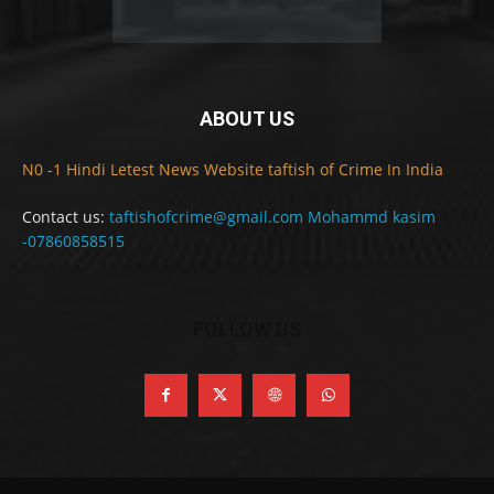
ABOUT US
N0 -1 Hindi Letest News Website taftish of Crime In India
Contact us:
taftishofcrime@gmail.com Mohammd kasim
-07860858515
FOLLOW US