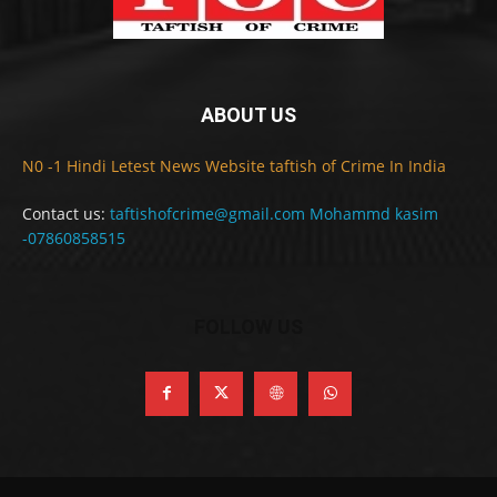
ABOUT US
N0 -1 Hindi Letest News Website taftish of Crime In India
Contact us:
taftishofcrime@gmail.com Mohammd kasim
-07860858515
FOLLOW US