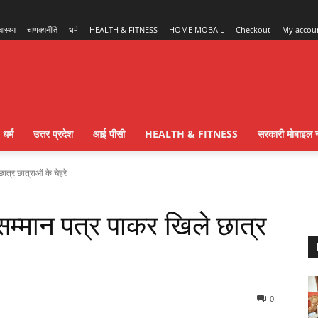
्वास्थ्य
चाणक्यनीति
धर्म
HEALTH & FITNESS
HOME MOBAIL
Checkout
My accou
धर्म
उत्तर प्रदेश
आई पीसी
HEALTH & FITNESS
सरकारी मोबाइल न
्र छात्राओं के चेहरे
ान पत्र पाकर खिले छात्र
0