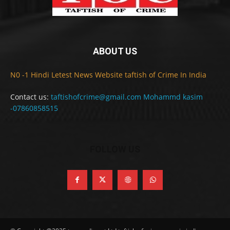
ABOUT US
N0 -1 Hindi Letest News Website taftish of Crime In India
Contact us:
taftishofcrime@gmail.com Mohammd kasim
-07860858515
FOLLOW US