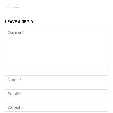
LEAVE A REPLY
Comment:
Na
Ema
Web