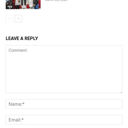
न्यूज़
LEAVE A REPLY
Comment:
Na
Ema