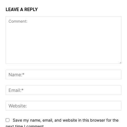
LEAVE A REPLY
Comment:
Na
Ema
Web
Save my name, email, and website in this browser for the
next time I comment.