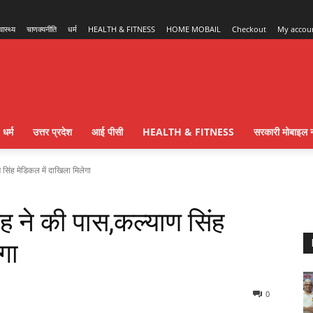
्वास्थ्य
चाणक्यनीति
धर्म
HEALTH & FITNESS
HOME MOBAIL
Checkout
My accou
धर्म
उत्तर प्रदेश
आई पीसी
HEALTH & FITNESS
सरकारी मोबाइल न
 सिंह मेडिकल में दाखिला मिलेगा
ह ने की पास,कल्याण सिंह
ेगा
0