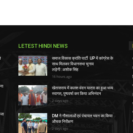
LETEST HINDI NEWS
े
समाज विकास क्रांति पार्टी UP में कांग्रेस के
साथ मिलकर विधानसभा चुनाव
लड़ेगी :अशोक सिंह
16 hours ago
चना
खेतासराय में कलश वंदन यात्रा का हुआ भव्य
स्वागत, पुष्पवर्षा कर किया अभिनंदन
2 days ago
ेजा
DM ने गौशालाओं एवं पंचायत भवन का किया
औचक निरीक्षण
2 days ago