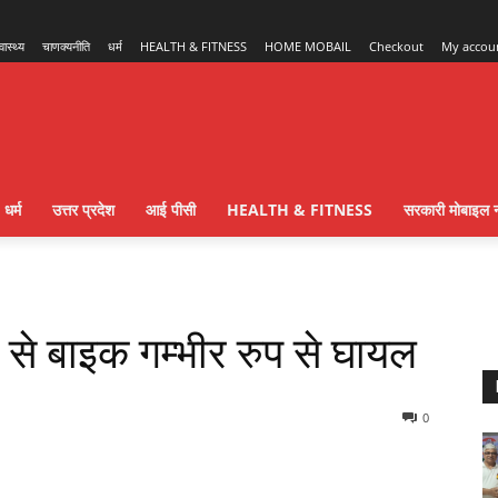
्वास्थ्य
चाणक्यनीति
धर्म
HEALTH & FITNESS
HOME MOBAIL
Checkout
My accou
धर्म
उत्तर प्रदेश
आई पीसी
HEALTH & FITNESS
सरकारी मोबाइल न
े से बाइक गम्भीर रुप से घायल
0