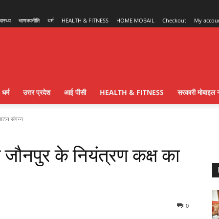
्वास्थ्य
चाणक्यनीति
धर्म
HEALTH & FITNESS
HOME MOBAIL
Checkout
My accou
धर्म
उत्तर प्रदेश
आई पीसी
HEALTH & FITNESS
सरकारी मोबाइल न
्घाटन संपन्न
ति जौनपुर के नियंत्रण कक्ष का
0