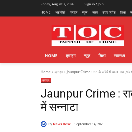
Friday, August 7, 2026
Sign in / Join
HOME
आई पीसी
क्राइम
न्यूज़
भारत
उत्तर प्रदेश
शिक्षा
स
HOME
क्राइम
न्यूज़
शिक्षा
स्वास्थ्य
Home
क्राइम
Jaunpur Crime : रात के अंधेरे में डबल मर्डर ,गांव मे
क्राइम
Jaunpur Crime : रात के
में सन्नाटा
By
News Desk
September 14, 2025