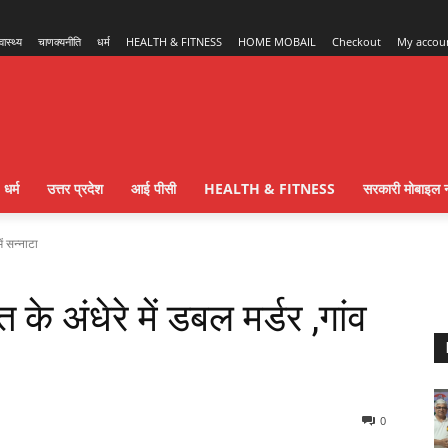
्वास्थ्य
चाणक्यनीति
धर्म
HEALTH & FITNESS
HOME MOBAIL
Checkout
My accou
धर्म
उत्तर प्रदेश
आई पीसी
HEALTH & FITNESS
सरकारी मोबाइल न
ं सन्नाटा
 अंधेरे में डबल मर्डर ,गांव
0