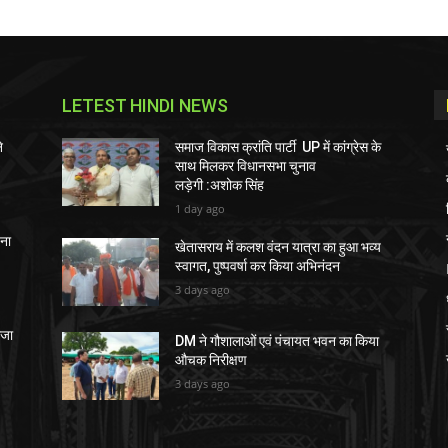
LETEST HINDI NEWS
े
समाज विकास क्रांति पार्टी UP में कांग्रेस के
साथ मिलकर विधानसभा चुनाव
लड़ेगी :अशोक सिंह
1 day ago
चना
खेतासराय में कलश वंदन यात्रा का हुआ भव्य
स्वागत, पुष्पवर्षा कर किया अभिनंदन
3 days ago
ेजा
DM ने गौशालाओं एवं पंचायत भवन का किया
औचक निरीक्षण
3 days ago