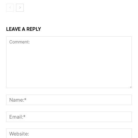
LEAVE A REPLY
Comment:
Na
Ema
Web