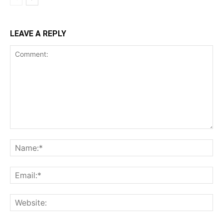
LEAVE A REPLY
Comment:
Na
Ema
Web