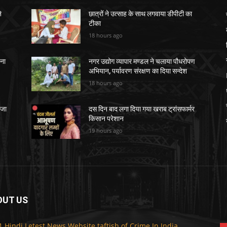
े
छात्रों ने उत्साह के साथ लगवाया डीपीटी का
टीका
18 hours ago
चना
नगर उद्योग व्यापार मण्डल ने चलाया पौधरोपण
अभियान, पर्यावरण संरक्षण का दिया सन्देश
18 hours ago
ेजा
दस दिन बाद लगा दिया गया खराब ट्रांसफार्मर
किसान परेशान
19 hours ago
OUT US
F
1 Hindi Letest News Website taftish of Crime In India