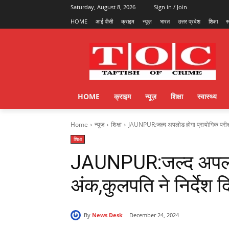
Saturday, August 8, 2026
Sign in / Join
HOME
आई पीसी
क्राइम
न्यूज़
भारत
उत्तर प्रदेश
शिक्षा
स
HOME
क्राइम
न्यूज़
शिक्षा
स्वास्थ्य
Home
न्यूज़
शिक्षा
JAUNPUR:जल्द अपलोड होगा प्रायोगिक परीक्षा 
शिक्षा
JAUNPUR:जल्द अपलोड ह
अंक,कुलपति ने निर्देश द
By
News Desk
December 24, 2024