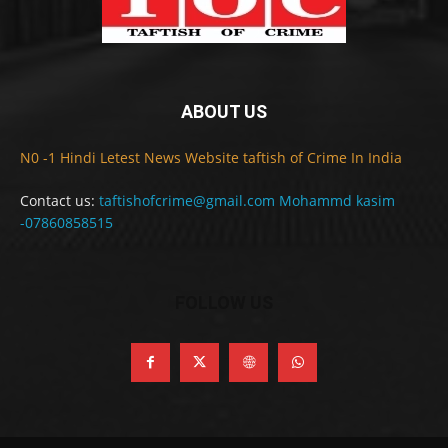
ABOUT US
N0 -1 Hindi Letest News Website taftish of Crime In India
Contact us:
taftishofcrime@gmail.com Mohammd kasim
-07860858515
FOLLOW US