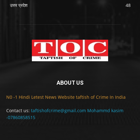
उत्तर प्रदेश
48
ABOUT US
N0 -1 Hindi Letest News Website taftish of Crime In India
Contact us:
taftishofcrime@gmail.com Mohammd kasim
-07860858515