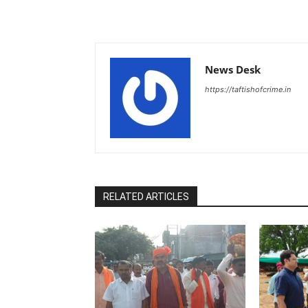
News Desk
https://taftishofcrime.in
RELATED ARTICLES