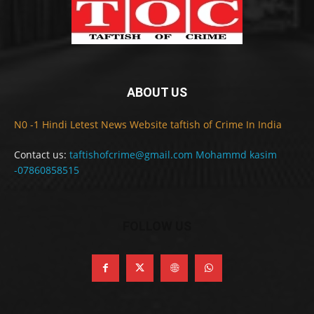
ABOUT US
N0 -1 Hindi Letest News Website taftish of Crime In India
Contact us:
taftishofcrime@gmail.com Mohammd kasim
-07860858515
FOLLOW US